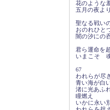
花のような
五月の夜よ
聖なる戦い
おのれひと
闇の汐にの
君ら運命を
いまこそ 
67
われらが尽
青い海が白
渚に光あふ
瞳燃え
いかに永い
われらを捉