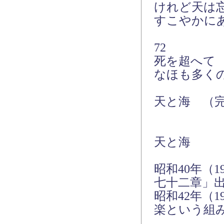
けれど天は
すこやかに
72
死を超へて
なほも多く
天と海 （
天と海
昭和40年（
七十二章」
昭和42年（
楽という組