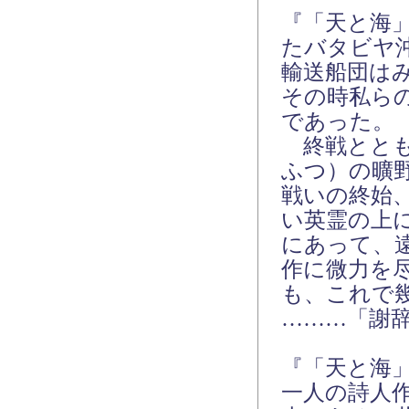
『「天と海
たバタビヤ
輸送船団は
その時私ら
であった。
終戦ととも
ふつ）の曠
戦いの終始
い英霊の上
にあって、
作に微力を
も、これで
………「謝
『「天と海
一人の詩人