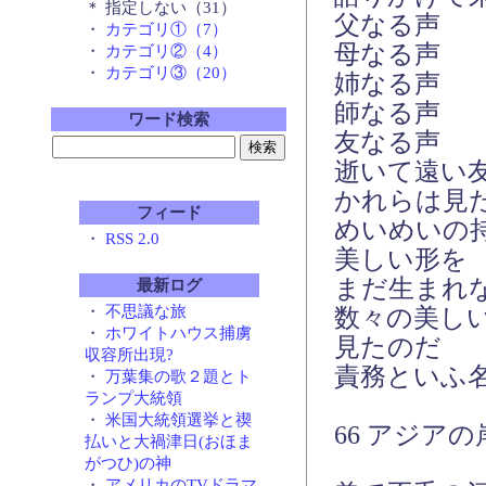
＊ 指定しない（31）
父なる声
・
カテゴリ①（7）
母なる声
・
カテゴリ②（4）
・
カテゴリ③（20）
姉なる声
師なる声
ワード検索
友なる声
逝いて遠い
かれらは見
フィード
めいめいの
・
RSS 2.0
美しい形を
まだ生まれ
最新ログ
・
不思議な旅
数々の美し
・
ホワイトハウス捕虜
見たのだ
収容所出現?
責務といふ
・
万葉集の歌２題とト
ランプ大統領
・
米国大統領選挙と禊
66 アジア
払いと大禍津日(おほま
がつひ)の神
・
アメリカのTVドラマ