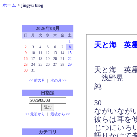
ホーム
>
jingyu blog
2026年08月
日
月
火
水
木
金
土
1
天と海 英
2
3
4
5
6
7
8
9
10
11
12
13
14
15
16
17
18
19
20
21
22
23
24
25
26
27
28
29
天と海 英
30
31
浅野晃 朗
<< 前の月
｜
次の月 >>
純
日指定
30
ながいなが
<< 最初から
｜
最後から >>
彼らは耳を
じつにいろ
カテゴリ
語りかけて