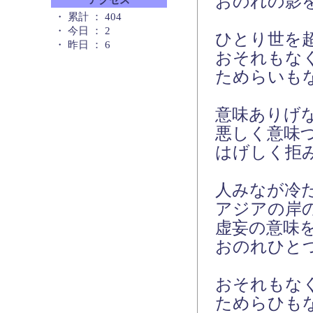
おのれの影
アクセス
・ 累計 ： 404
・ 今日 ： 2
ひとり世を
・ 昨日 ： 6
おそれもな
ためらいも
意味ありげ
悪しく意味
はげしく拒
人みなが冷
アジアの岸
虚妄の意味
おのれひと
おそれもな
ためらひも