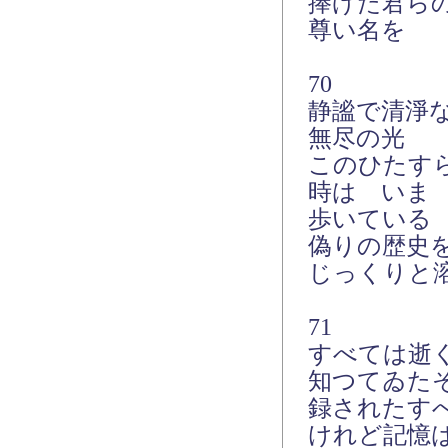
捧げた君ら
尊い名を
70
静謐で清淨
無尽の光
このひたす
時は いま
歩いている
偽りの歴史
じっくりと
71
すべては逝
知つてゐた
録されたす
けれど記憶