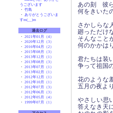
あの刻 彼
うございます
・
竹島
何をきいた
・
ありがとうございま
すm(__)m
さかしらな
廻っただけ
過去ログ
・
2021年01月（4）
そんなこと
・
2020年12月（3）
何のかかは
・
2016年04月（2）
・
2015年08月（3）
・
2013年12月（1）
君たちは装
・
2013年08月（3）
争って祖国
・
2013年07月（1）
・
2013年02月（1）
・
2012年12月（1）
花のような
・
2012年10月（1）
五月の夜よ
・
2012年07月（3）
・
2012年06月（3）
・
2012年05月（4）
やさしい思
・
1999年07月（1）
答えなき天