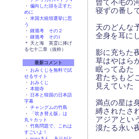
曾て不毛の
・
偏向した頭を正すた
寝ずの番し
めに
・
米国大統領選挙に思
う
天のどんな
・
鍾馗考 その２
全身を耳に
・
鍾馗考 その1
＊ 天と海 英霊に捧げ
る七十二章（抜粋）
影に充ちた
草はやはら
最新コメント
眠ってゐた
・
おみくじを無料で試
君たちもど
せるサイト
・
おみくじ
見えていた
・
本能寺
・
日本と韓国の日本語
満点の星は
字幕
・
チャングムの竹島
縛されたさ
・
「吹き替え版」は
アジアとい
丸々カット
・
竹島問題で、これは
漠たる永い
すごいよ！
・
masaさん、ありがと