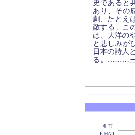
史であると
あり、その
劇、たとえ
敵する。こ
は、大洋の
と悲しみが
日本の詩人
る。………
名 前
E-MAIL